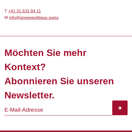
T
+41 31 631 84 11
M
info@anneepolitique.swiss
Möchten Sie mehr
Kontext?
Abonnieren Sie unseren
Newsletter.
subscr