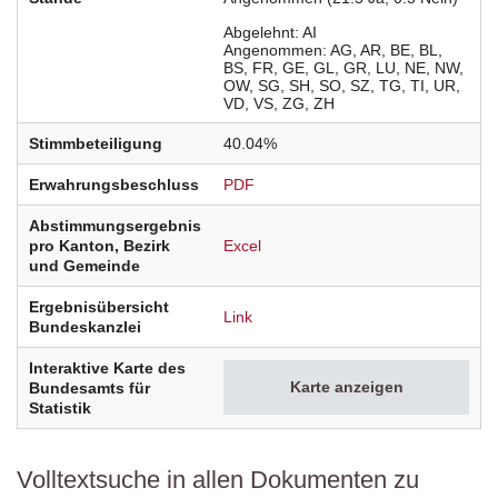
Abgelehnt
AI
Angenommen
AG
AR
BE
BL
BS
FR
GE
GL
GR
LU
NE
NW
OW
SG
SH
SO
SZ
TG
TI
UR
VD
VS
ZG
ZH
Stimmbeteiligung
40.04%
Erwahrungsbeschluss
PDF
Abstimmungsergebnis
pro Kanton, Bezirk
Excel
und Gemeinde
Ergebnisübersicht
Link
Bundeskanzlei
Interaktive Karte des
Karte anzeigen
Bundesamts für
Statistik
Volltextsuche in allen Dokumenten zu