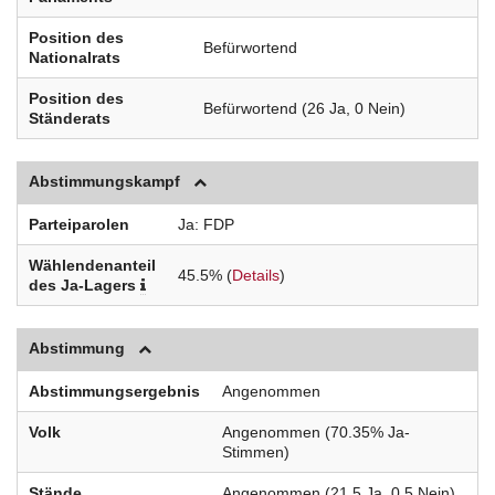
Position des
Befürwortend
Nationalrats
Position des
Befürwortend (26 Ja, 0 Nein)
Ständerats
Abstimmungskampf
Parteiparolen
Ja
FDP
Wählendenanteil
45.5% (
Details
)
des Ja-Lagers
Abstimmung
Abstimmungsergebnis
Angenommen
Volk
Angenommen (70.35% Ja-
Stimmen)
Stände
Angenommen (21.5 Ja, 0.5 Nein)