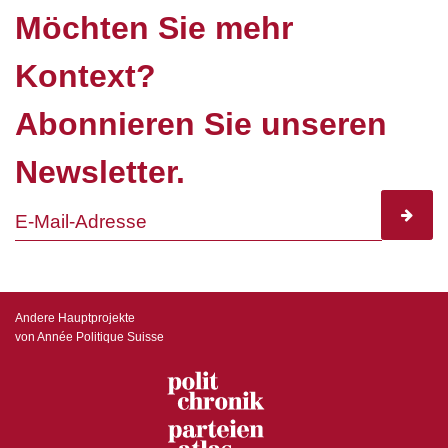
Möchten Sie mehr
Kontext?
Abonnieren Sie unseren
Newsletter.
subscr
Andere Hauptprojekte
von Année Politique Suisse