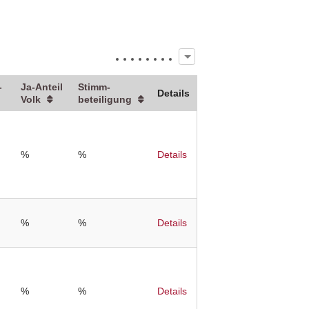
­
Ja-Anteil
Stimm­
Details
Volk
beteiligung
%
%
Details
%
%
Details
%
%
Details