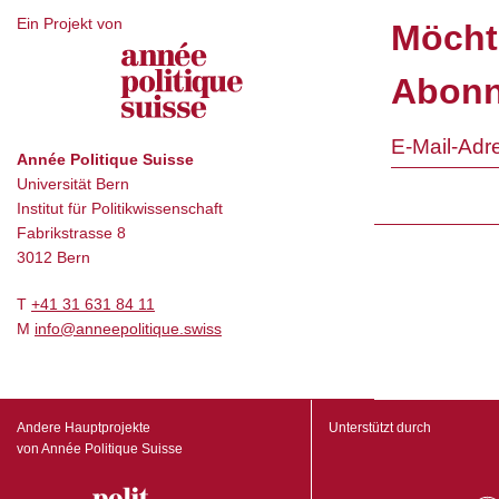
Ein Projekt von
Möcht
Abonn
Année Politique Suisse
Universität Bern
Institut für Politikwissenschaft
Fabrikstrasse 8
3012 Bern
T
+41 31 631 84 11
M
info@anneepolitique.swiss
Andere Hauptprojekte
Unterstützt durch
von Année Politique Suisse