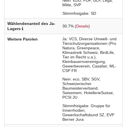
Nein
EDU
FDP
GLP
Lega
Mitte
SVP
Stimmfreigabe
SD
Wählendenanteil des Ja-
30.7% (
Details
)
Lagers
Ja
VCS
Diverse Umwelt- und
Weitere Parolen
Tierschutzorganisationen (Pro
Natura
Greenpeace
Klimastreik Schweiz
BirdLife
Tier im Recht u.a.)
Kleinbauernvereinigung
Gewerbeverein
Casafair; ML-
CSP FR
Nein
eco
SBV
SGV
Schweizerischer
Baumeisterverband
Swissmem
HotellerieSuisse
PCSI JU
Stimmfreigabe
Gruppe für
Innerrhoden
Gewerkschaftsbund SZ
EVP
Berner Jura