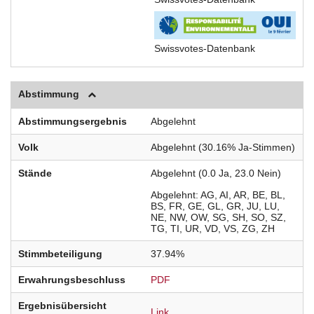
Swissvotes-Datenbank
Abstimmung
Abstimmungsergebnis
Abgelehnt
Volk
Abgelehnt (30.16% Ja-Stimmen)
Stände
Abgelehnt (0.0 Ja, 23.0 Nein)
Abgelehnt
AG
AI
AR
BE
BL
BS
FR
GE
GL
GR
JU
LU
NE
NW
OW
SG
SH
SO
SZ
TG
TI
UR
VD
VS
ZG
ZH
Stimmbeteiligung
37.94%
Erwahrungsbeschluss
PDF
Ergebnisübersicht
Link