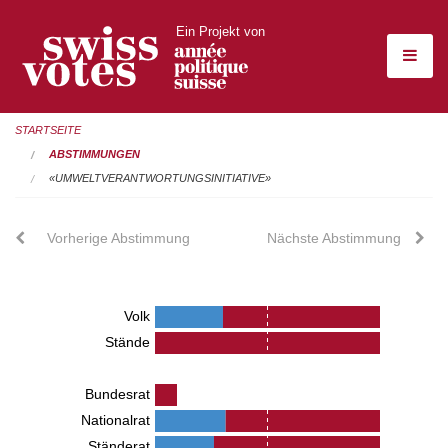
Ein Projekt von
STARTSEITE
ABSTIMMUNGEN
«UMWELTVERANTWORTUNGSINITIATIVE»
Vorherige Abstimmung
Nächste Abstimmung
Volk
Stände
Bundesrat
Nationalrat
Ständerat