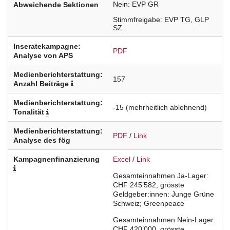
Nein
EVP
GR
Abweichende Sektionen
Stimmfreigabe
EVP
TG
GLP
SZ
Inseratekampagne:
PDF
Analyse von APS
Medienberichterstattung:
157
Anzahl Beiträge
Medienberichterstattung:
-15
(mehrheitlich ablehnend)
Tonalität
Medienberichterstattung:
PDF
/
Link
Analyse des fög
Kampagnenfinanzierung
Excel
/
Link
Gesamteinnahmen Ja-Lager:
CHF 245’582, grösste
Geldgeber:innen: Junge Grüne
Schweiz; Greenpeace
Gesamteinnahmen Nein-Lager:
CHF 420’000, grösste