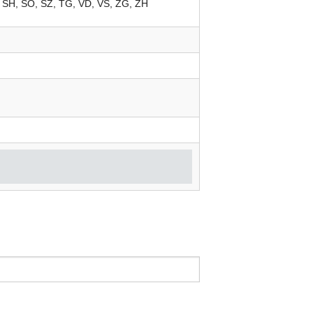
SH
SO
SZ
TG
VD
VS
ZG
ZH