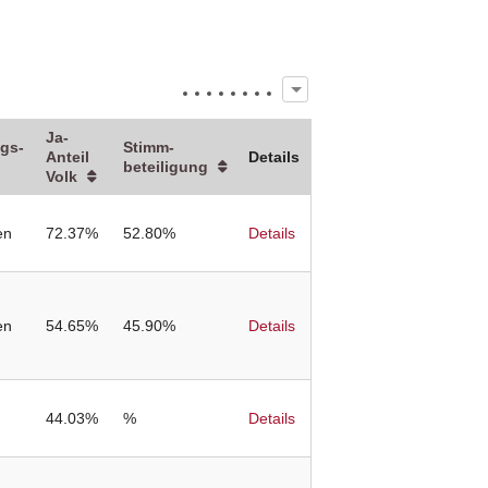
Ja-
gs­
Stimm­
Anteil
Details
beteiligung
Volk
en
72.37%
52.80%
Details
en
54.65%
45.90%
Details
44.03%
%
Details