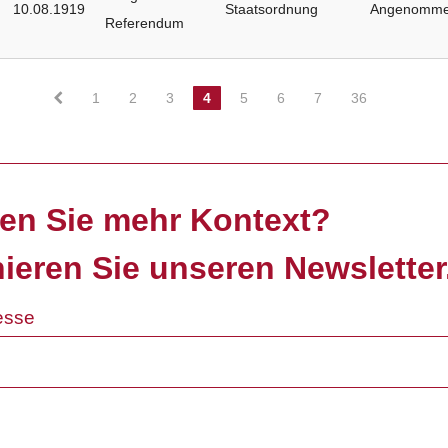
10.08.1919
Staatsordnung
Angenomm
Referendum
1
2
3
4
5
6
7
36
en Sie mehr Kontext?
ieren Sie unseren Newsletter