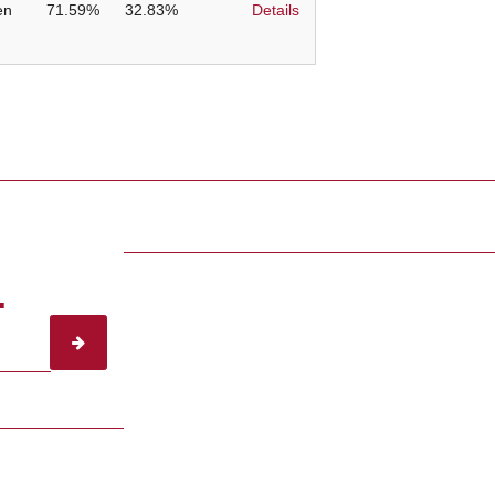
en
71.59%
32.83%
Details
.
subscribe