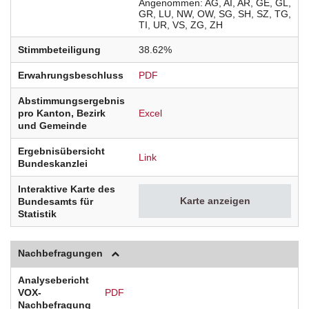
Angenommen
AG
AI
AR
GE
GL
GR
LU
NW
OW
SG
SH
SZ
TG
TI
UR
VS
ZG
ZH
Stimmbeteiligung
38.62%
Erwahrungsbeschluss
PDF
Abstimmungsergebnis
pro Kanton, Bezirk
Excel
und Gemeinde
Ergebnisübersicht
Link
Bundeskanzlei
Interaktive Karte des
Karte anzeigen
Bundesamts für
Statistik
Nachbefragungen
Analysebericht
VOX-
PDF
Nachbefragung