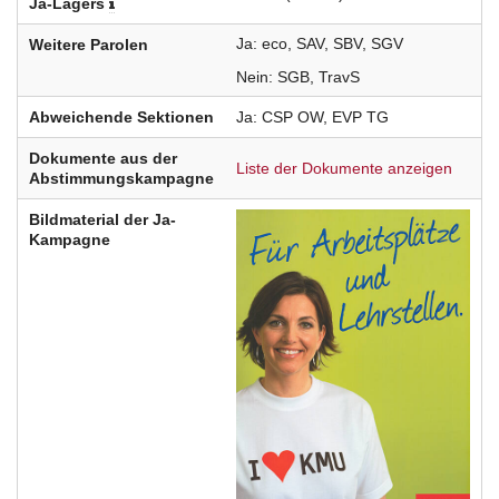
Ja-Lagers
Ja
eco
SAV
SBV
SGV
Weitere Parolen
Nein
SGB
TravS
Abweichende Sektionen
Ja
CSP
OW
EVP
TG
Dokumente aus der
Liste der Dokumente anzeigen
Abstimmungskampagne
Bildmaterial der Ja-
Kampagne