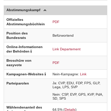
Abstimmungskampf
Offizielles
PDF
Abstimmungsbüchlein
Position des
Befürwortend
Bundesrats
Online-Informationen
Link Departement
der Behörden
Broschüre von
PDF
easyvote
Kampagnen-Websites
Nein-Kampagne
Link
Ja
CVP
EDU
FDP
FPS
GLP
Parteiparolen
Lega
LPS
SVP
Nein
CSP
EVP
GPS
KVP
PdA
SD
SPS
Wählendenanteil des
64.5% (
Details
)