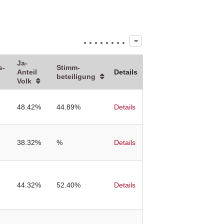
Ja-
s­
Stimm­
Anteil
Details
beteiligung
Volk
48.42%
44.89%
Details
38.32%
%
Details
44.32%
52.40%
Details