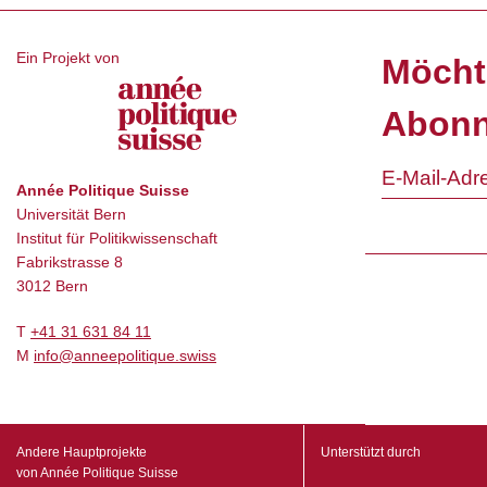
Ein Projekt von
Möcht
Abonn
Année Politique Suisse
Universität Bern
Institut für Politikwissenschaft
Fabrikstrasse 8
3012 Bern
T
+41 31 631 84 11
M
info@anneepolitique.swiss
Andere Hauptprojekte
Unterstützt durch
von Année Politique Suisse