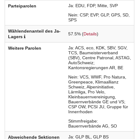
Ja
EDU
FDP
Mitte
SVP
Parteiparolen
Nein
CSP
EVP
GLP
GPS
SD
SPS
Wählendenanteil des Ja-
57.5% (
Details
)
Lagers
Ja
ACS
eco
KDK
SBV
SGV
Weitere Parolen
TCS
Baumeisterverband
(SBV)
Centre Patronal
ASTAG
AutoSchweiz;
Kantonsregierungen AR
BE
Nein
VCS
WWF
Pro Natura
Greenpeace
Klimaallianz
Schweiz
Alpeninitiative
Lärmliga
Pro Velo
Kleinbauernvereinigung
Bauernverbände GE und VS;
CSP OW
PCSI JU
Gruppe für
Innerrhoden
Stimmfreigabe
Bauernverbände AG
SO
Ja
GLP
BL
GLP
BS
Abweichende Sektionen