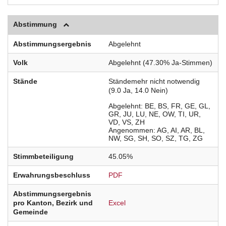
Abstimmung
Abstimmungsergebnis
Abgelehnt
Volk
Abgelehnt (47.30% Ja-Stimmen)
Stände
Ständemehr nicht notwendig
(9.0 Ja, 14.0 Nein)
Abgelehnt
BE
BS
FR
GE
GL
GR
JU
LU
NE
OW
TI
UR
VD
VS
ZH
Angenommen
AG
AI
AR
BL
NW
SG
SH
SO
SZ
TG
ZG
Stimmbeteiligung
45.05%
Erwahrungsbeschluss
PDF
Abstimmungsergebnis
pro Kanton, Bezirk und
Excel
Gemeinde