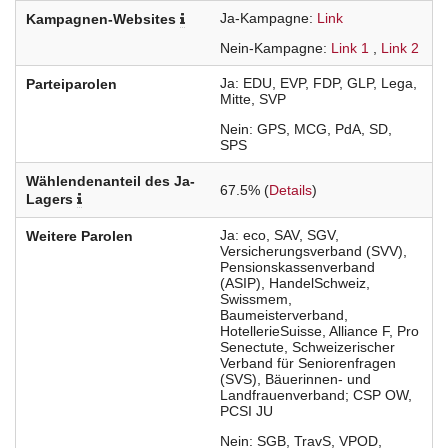
Ja-Kampagne
Link
Kampagnen-Websites
Nein-Kampagne
Link 1
Link 2
Ja
EDU
EVP
FDP
GLP
Lega
Parteiparolen
Mitte
SVP
Nein
GPS
MCG
PdA
SD
SPS
Wählendenanteil des Ja-
67.5% (
Details
)
Lagers
Ja
eco
SAV
SGV
Weitere Parolen
Versicherungsverband (SVV)
Pensionskassenverband
(ASIP)
HandelSchweiz
Swissmem
Baumeisterverband
HotellerieSuisse
Alliance F
Pro
Senectute
Schweizerischer
Verband für Seniorenfragen
(SVS)
Bäuerinnen- und
Landfrauenverband; CSP OW
PCSI JU
Nein
SGB
TravS
VPOD