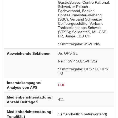
GastroSuisse
Centre Patronal
Schweizer Fleisch-
Fachverband
Bäcker-
Confiseurmeister-Verband
(SBC)
Verband Schweizer
Coiffeurgeschäfte
Verband
Tankstellenshops Schweiz
(VTSS); SolidaritéS
ML-CSP
FR
Junge EDU CH
Stimmfreigabe
JSVP NW
Ja
GPS
GL
Abweichende Sektionen
Nein
SVP
SO
SVP
VSr
Stimmfreigabe
GPS
SG
GPS
TG
Inseratekampagne:
PDF
Analyse von APS
Medienberichterstattung:
411
Anzahl Beiträge
Medienberichterstattung:
1
(mehrheitlich befürwortend)
Tonalität