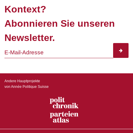
Kontext?
Abonnieren Sie unseren
Newsletter.
subscr
Andere Hauptprojekte
von Année Politique Suisse