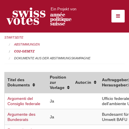
Ein Projekt von
STARTSEITE
ABSTIMMUNGEN
CO2-GESETZ
DOKUMENTE AUS DER ABSTIMMUNGSKAMPAGNE
Position
Titel des
Auftraggeber:
zur
Autor:in
Dokuments
Herausgeber:
Vorlage
Argomenti del
Ufficio federal
Ja
Consiglio federale
dell'ambiente
Argumente des
Bundesamt für
Ja
Bundesrats
Umwelt BAFU