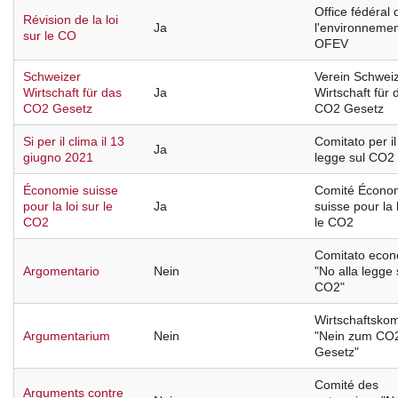
Office fédéral 
Révision de la loi
Ja
l'environneme
sur le CO
OFEV
Schweizer
Verein Schwei
Wirtschaft für das
Ja
Wirtschaft für 
CO2 Gesetz
CO2 Gesetz
Si per il clima il 13
Comitato per il 
Ja
giugno 2021
legge sul CO2
Économie suisse
Comité Écono
pour la loi sur le
Ja
suisse pour la 
CO2
le CO2
Comitato econ
Argomentario
Nein
"No alla legge 
CO2"
Wirtschaftskom
Argumentarium
Nein
"Nein zum CO
Gesetz"
Comité des
Arguments contre