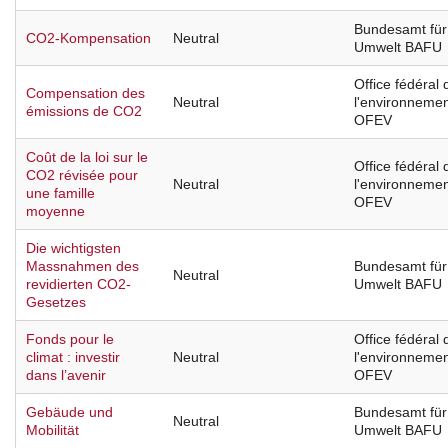
Bundesamt für
CO2-Kompensation
Neutral
Umwelt BAFU
Office fédéral 
Compensation des
Neutral
l'environneme
émissions de CO2
OFEV
Coût de la loi sur le
Office fédéral 
CO2 révisée pour
Neutral
l'environneme
une famille
OFEV
moyenne
Die wichtigsten
Massnahmen des
Bundesamt für
Neutral
revidierten CO2-
Umwelt BAFU
Gesetzes
Fonds pour le
Office fédéral 
climat : investir
Neutral
l'environneme
dans l’avenir
OFEV
Gebäude und
Bundesamt für
Neutral
Mobilität
Umwelt BAFU