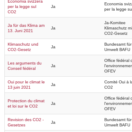
Economia svizzera
Economia sviz
per la legge sul
Ja
per la legge s
CO2
Ja-Komitee
Ja für das Klima am
Ja
Klimaschutz mi
13. Juni 2021
CO2-Gesetz
Klimaschutz und
Bundesamt für
Ja
CO2-Gesetz
Umwelt BAFU
Office fédéral 
Les arguments du
Ja
l'environneme
Conseil fédéral
OFEV
Oui pour le climat le
Comité Oui à la
Ja
13 juin 2021
CO2
Office fédéral 
Protection du climat
Ja
l'environneme
et loi sur le CO2
OFEV
Revision des CO2 -
Bundesamt für
Ja
Gesetzes
Umwelt BAFU