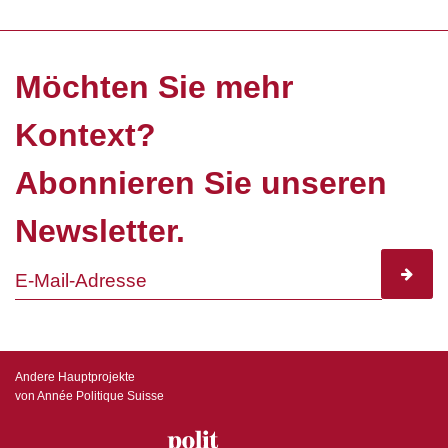
Möchten Sie mehr
Kontext?
Abonnieren Sie unseren
Newsletter.
subscr
Andere Hauptprojekte
von Année Politique Suisse