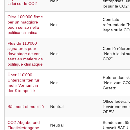
Nein
entreprises "N
la loi sur le CO2
loi sur le CO2"
Oltre 100'000 firme
Comitato
per un maggiore
Nein
referendario "N
buon senso nella
legge sulla CO
politica climatica
Plus de 110'000
signatures pour
Comité référen
davantage de von
Nein
"Non à la loi su
sens en matière de
CO2"
politique climatique
Über 110'000
Referendumsk
Unterschriften für
Nein
"Nein zum CO
mehr Vernunft in
Gesetz"
der Klimapolitik
Office fédéral 
Bâtiment et mobilité
Neutral
l'environneme
OFEV
CO2-Abgabe und
Bundesamt für
Neutral
Flugticketabgabe
Umwelt BAFU