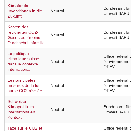
Klimafonds:
Bundesamt für
Investitionen in die
Neutral
Umwelt BAFU
Zukunft
Kosten des
revidierten CO2-
Bundesamt für
Neutral
Gesetzes für eine
Umwelt BAFU
Durchschnittsfamilie
La politique
Office fédéral 
climatique suisse
Neutral
l'environneme
dans le contexte
OFEV
international
Les principales
Office fédéral 
mesures de la loi
Neutral
l'environneme
sur le CO2 révisée
OFEV
Schweizer
Klimapolitik im
Bundesamt für
Neutral
internationalen
Umwelt BAFU
Kontext
Taxe sur le CO2 et
Office fédéral 