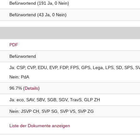
Befürwortend (191 Ja, 0 Nein)
Befürwortend (43 Ja, 0 Nein)
PDF
Befürwortend
Ja
CSP
CVP
EDU
EVP
FDP
FPS
GPS
Lega
LPS
SD
SPS
S
Nein
PdA
96.7% (
Details
)
Ja
eco
SAV
SBV
SGB
SGV
TravS
GLP ZH
Nein
JSVP
CH
SVP
SG
SVP
VS
SVP
ZG
Liste der Dokumente anzeigen