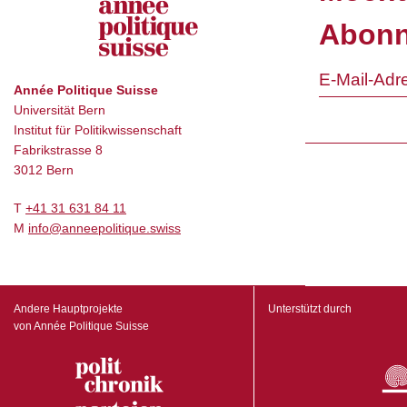
Abonn
Année Politique Suisse
Universität Bern
Institut für Politikwissenschaft
Fabrikstrasse 8
3012 Bern
T
+41 31 631 84 11
M
info@anneepolitique.swiss
Andere Hauptprojekte
Unterstützt durch
von Année Politique Suisse