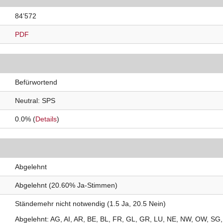
84’572
PDF
Befürwortend
Neutral
SPS
0.0% (
Details
)
Abgelehnt
Abgelehnt (20.60% Ja-Stimmen)
Ständemehr nicht notwendig (1.5 Ja, 20.5 Nein)
Abgelehnt
AG
AI
AR
BE
BL
FR
GL
GR
LU
NE
NW
OW
SG