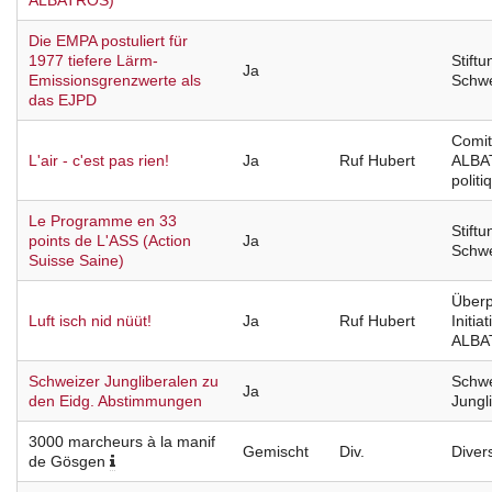
ALBATROS)
Die EMPA postuliert für
1977 tiefere Lärm-
Stift
Ja
Emissionsgrenzwerte als
Schw
das EJPD
Comité
L'air - c'est pas rien!
Ja
Ruf Hubert
ALBA
politi
Le Programme en 33
Stift
points de L'ASS (Action
Ja
Schw
Suisse Saine)
Überp
Luft isch nid nüüt!
Ja
Ruf Hubert
Initia
ALBA
Schweizer Jungliberalen zu
Schwe
Ja
den Eidg. Abstimmungen
Jungl
3000 marcheurs à la manif
Gemischt
Div.
Diver
de Gösgen