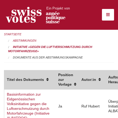
Ein Projekt von
STARTSEITE
ABSTIMMUNGEN
INITIATIVE «GEGEN DIE LUFTVERSCHMUTZUNG DURCH
MOTORFAHRZEUGE»
DOKUMENTE AUS DER ABSTIMMUNGSKAMPAGNE
Position
Auftr
Titel des Dokuments
zur
Autor:in
Hera
Vorlage
Basisinformation zur
Eidgenössischen
Überp
Volksinitiative gegen die
Ja
Ruf Hubert
Initia
Luftverschmutzung durch
ALBA
Motorfahrzeuge (Initiative