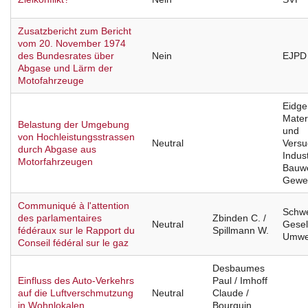
Zusatzbericht zum Bericht
vom 20. November 1974
des Bundesrates über
Nein
EJPD
Abgase und Lärm der
Motofahrzeuge
Eidge
Mater
Belastung der Umgebung
und
von Hochleistungsstrassen
Neutral
Versu
durch Abgase aus
Indust
Motorfahrzeugen
Bauw
Gewe
Communiqué à l'attention
Schwe
des parlamentaires
Zbinden C. /
Neutral
Gesel
fédéraux sur le Rapport du
Spillmann W.
Umwel
Conseil fédéral sur le gaz
Desbaumes
Einfluss des Auto-Verkehrs
Paul / Imhoff
auf die Luftverschmutzung
Neutral
Claude /
in Wohnlokalen
Bourquin