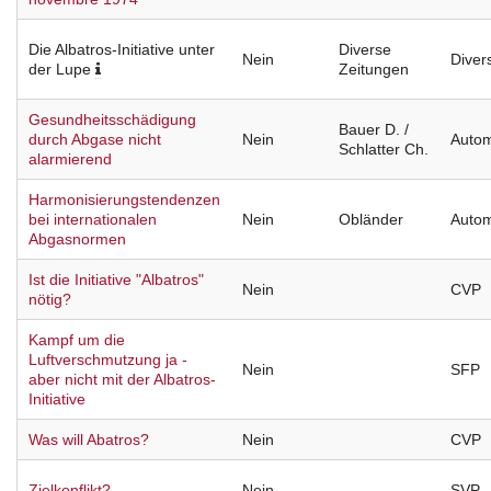
Die Albatros-Initiative unter
Diverse
Nein
Diver
der Lupe
Zeitungen
Gesundheitsschädigung
Bauer D. /
durch Abgase nicht
Nein
Autom
Schlatter Ch.
alarmierend
Harmonisierungstendenzen
bei internationalen
Nein
Obländer
Autom
Abgasnormen
Ist die Initiative "Albatros"
Nein
CVP
nötig?
Kampf um die
Luftverschmutzung ja -
Nein
SFP
aber nicht mit der Albatros-
Initiative
Was will Abatros?
Nein
CVP
Zielkonflikt?
Nein
SVP