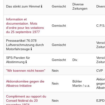
Diverse
Das stinkt zum Himmel
Gemischt
Diver
Zeitungen
Information et
documentation. Mots
Gemischt
C.P.S
d'ordre pour les votations
du 25 septembre 1977
Presseartikel 76.078
Versc
Luftverschmutzung durch
Gemischt
Zeitu
Motorfahrzeuge
SPS-Parolen für
Versc
Gemischt
Div.
Abstimmung
Zeitu
"Wir koennen nicht hexen"
Nein
CVP
Aktio
Aktionskomitee gegen die
Bühler
Nein
gegen
Albatros-Initiative
Martin / u.a.
Albatr
Complément au rapport du
Conseil fédéral du 20
Nein
EJPD
novembre 1974