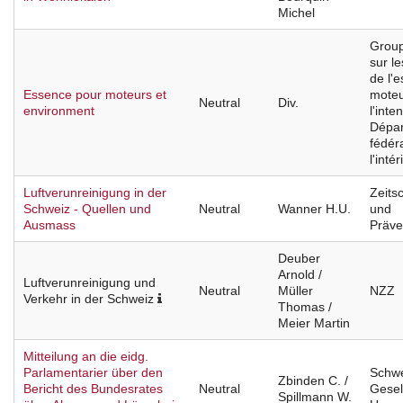
Michel
Group
sur l
de l'
Essence pour moteurs et
moteu
Neutral
Div.
environment
l'inte
Dépa
fédér
l'intér
Luftverunreinigung in der
Zeitsc
Schweiz - Quellen und
Neutral
Wanner H.U.
und
Ausmass
Präve
Deuber
Arnold /
Luftverunreinigung und
Neutral
Müller
NZZ
Verkehr in der Schweiz
Thomas /
Meier Martin
Mitteilung an die eidg.
Parlamentarier über den
Schwe
Zbinden C. /
Bericht des Bundesrates
Neutral
Gesel
Spillmann W.