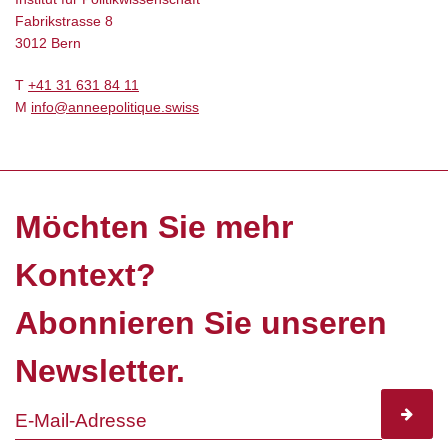
Fabrikstrasse 8
3012 Bern
T
+41 31 631 84 11
M
info@anneepolitique.swiss
Möchten Sie mehr
Kontext?
Abonnieren Sie unseren
Newsletter.
subscr