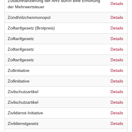
Zusatzfinanzierung der AHV durch eine Erhöhung
Details
der Mehrwertsteuer
Zündhölzchenmonopol
Details
Zolltarifgesetz (Brotpreis)
Details
Zolltarifgesetz
Details
Zolltarifgesetz
Details
Zolltarifgesetz
Details
Zollinitiative
Details
Zollinitiative
Details
Zivilschutzartikel
Details
Zivilschutzartikel
Details
Zivildienst-Initiative
Details
Zivildienstgesetz
Details