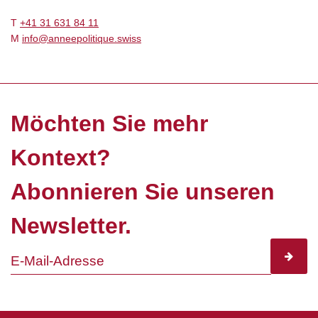
T
+41 31 631 84 11
M
info@anneepolitique.swiss
Möchten Sie mehr
Kontext?
Abonnieren Sie unseren
Newsletter.
subscr