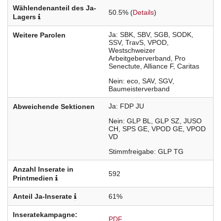
Wählendenanteil des Ja-
50.5% (
Details
)
Lagers
Ja
SBK
SBV
SGB
SODK
Weitere Parolen
SSV
TravS
VPOD
Westschweizer
Arbeitgeberverband
Pro
Senectute
Alliance F
Caritas
Nein
eco
SAV
SGV
Baumeisterverband
Ja
FDP
JU
Abweichende Sektionen
Nein
GLP
BL
GLP
SZ
JUSO
CH
SPS
GE
VPOD
GE
VPOD
VD
Stimmfreigabe
GLP
TG
Anzahl Inserate in
592
Printmedien
Anteil Ja-Inserate
61%
Inseratekampagne:
PDF