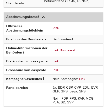
Befürwortend (27 Ja, 18 Nein)
Ständerats
Abstimmungskampf
Offizielles
PDF
Abstimmungsbüchlein
Position des Bundesrats
Befürwortend
Online-Informationen der
Link Bundesrat
Behörden
Erklärvideo von easyvote
Link
Broschüre von easyvote
PDF
Kampagnen-Websites
Nein-Kampagne
Link
Ja
BDP
CSP
CVP
EDU
EVP
Parteiparolen
GLP
GPS
Lega
SPS
Nein
FDP
FPS
KVP
MCG
PdA
SD
SVP