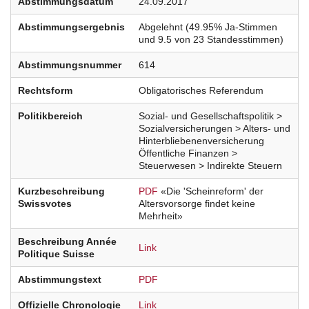
Abstimmungsdatum
24.09.2017
Abstimmungsergebnis
Abgelehnt (49.95% Ja-Stimmen
und 9.5 von 23 Standesstimmen)
Abstimmungsnummer
614
Rechtsform
Obligatorisches Referendum
Politikbereich
Sozial- und Gesellschaftspolitik >
Sozialversicherungen > Alters- und
Hinterbliebenenversicherung
Öffentliche Finanzen >
Steuerwesen > Indirekte Steuern
Kurzbeschreibung
PDF
«Die 'Scheinreform' der
Swissvotes
Altersvorsorge findet keine
Mehrheit»
Beschreibung Année
Link
Politique Suisse
Abstimmungstext
PDF
Offizielle Chronologie
Link