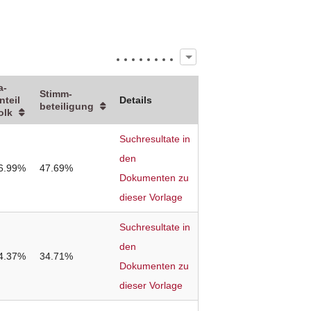
a-
Stimm­
nteil
Details
beteiligung
olk
Suchresultate in
den
6.99%
47.69%
Dokumenten zu
dieser Vorlage
Suchresultate in
den
4.37%
34.71%
Dokumenten zu
dieser Vorlage