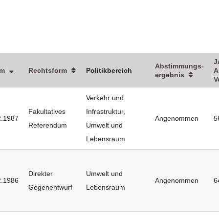
J
Abstimmungs­
um
Rechtsform
Politikbereich
A
ergebnis
V
Verkehr und
Fakultatives
Infrastruktur
,
2.1987
Angenommen
5
Referendum
Umwelt und
Lebensraum
Direkter
Umwelt und
2.1986
Angenommen
6
Gegenentwurf
Lebensraum