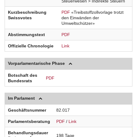
Steuerwesen > Indirekte Steuern
Kurzbeschreibung
PDF
«Treibstoffzollvorlage trotzt
Swissvotes
den Einwänden der
Umweltschützer»
Abstimmungstext
PDF
Offizielle Chronologie
Link
Vorparlamentarische Phase
Botschaft des
PDF
Bundesrats
Im Parlament
Geschäftsnummer
82.017
Parlamentsberatung
PDF
/
Link
Behandlungsdauer
198 Tage