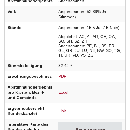
Abstimmungsergebnis
Angenommen
Volk
Angenommen (52.69% Ja-
Stimmen)
Stände
Angenommen (15.5 Ja, 7.5 Nein)
Abgelehnt
AG
AI
AR
GE
OW
SG
SH
SZ
ZH
Angenommen
BE
BL
BS
FR
GL
GR
JU
LU
NE
NW
SO
TG
TI
UR
VD
VS
ZG
Stimmbeteiligung
32.42%
Erwahrungsbeschluss
PDF
Abstimmungsergebnis
pro Kanton, Bezirk
Excel
und Gemeinde
Ergebnisübersicht
Link
Bundeskanzlei
Interaktive Karte des
Karte anzeigen
Bundesamts für