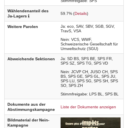
Stimmfreigabe
SPS
Wählendenanteil des
59.7% (
Details
)
Ja-Lagers
Ja
eco
SAV
SBV
SGB
SGV
Weitere Parolen
TravS
VSA
Nein
VCS
WWF
Schweizerische Gesellschaft für
Umweltschutz (SGU)
Ja
SD
BS
SPS
BE
SPS
FR
Abweichende Sektionen
SPS
SZ
SPS
TG
SPS
VD
Nein
JCVP
CH
JUSO
CH
SPS
BS
SPS
GE
SPS
GL
SPS
JU
SPS
LU
SPS
SG
SPS
SH
SPS
SO
SPS
ZH
Stimmfreigabe
LPS
BL
SPS
BL
Dokumente aus der
Liste der Dokumente anzeigen
Abstimmungskampagne
Bildmaterial der Nein-
Kampagne