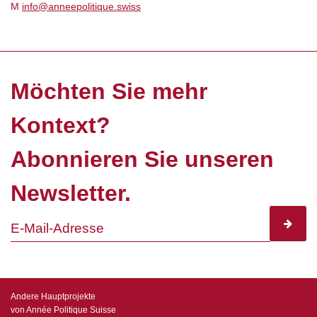
M
info@anneepolitique.swiss
Möchten Sie mehr
Kontext?
Abonnieren Sie unseren
Newsletter.
subscr
Andere Hauptprojekte
von Année Politique Suisse