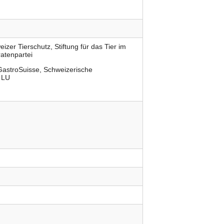
eizer Tierschutz
Stiftung für das Tier im
ratenpartei
GastroSuisse
Schweizerische
g LU