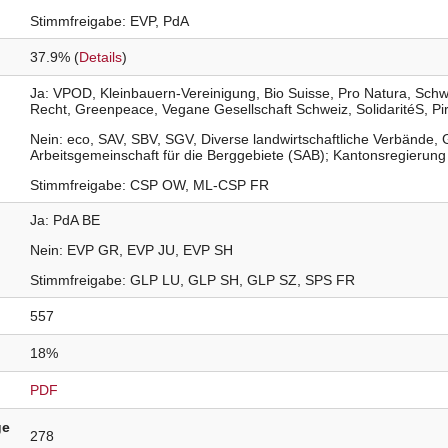
Stimmfreigabe
EVP
PdA
37.9% (
Details
)
Ja
VPOD
Kleinbauern-Vereinigung
Bio Suisse
Pro Natura
Schw
Recht
Greenpeace
Vegane Gesellschaft Schweiz
SolidaritéS
Pi
Nein
eco
SAV
SBV
SGV
Diverse landwirtschaftliche Verbände
Arbeitsgemeinschaft für die Berggebiete (SAB); Kantonsregierun
Stimmfreigabe
CSP OW
ML-CSP FR
Ja
PdA
BE
Nein
EVP
GR
EVP
JU
EVP
SH
Stimmfreigabe
GLP
LU
GLP
SH
GLP
SZ
SPS
FR
557
18%
PDF
ge
278