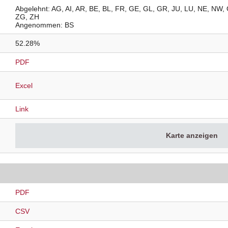
Abgelehnt
AG
AI
AR
BE
BL
FR
GE
GL
GR
JU
LU
NE
NW
ZG
ZH
Angenommen
BS
52.28%
PDF
Excel
Link
Karte anzeigen
PDF
CSV