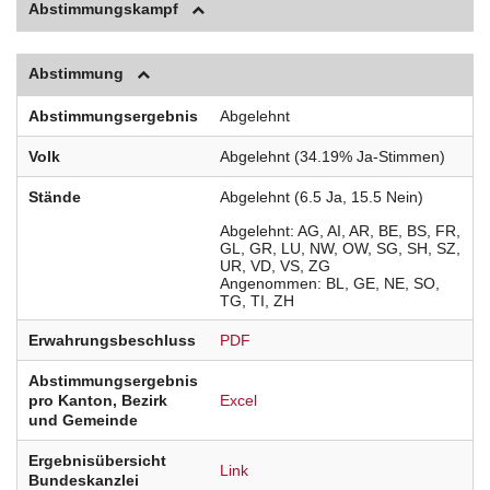
Abstimmungskampf
Abstimmung
Abstimmungsergebnis
Abgelehnt
Volk
Abgelehnt (34.19% Ja-Stimmen)
Stände
Abgelehnt (6.5 Ja, 15.5 Nein)
Abgelehnt
AG
AI
AR
BE
BS
FR
GL
GR
LU
NW
OW
SG
SH
SZ
UR
VD
VS
ZG
Angenommen
BL
GE
NE
SO
TG
TI
ZH
Erwahrungsbeschluss
PDF
Abstimmungsergebnis
pro Kanton, Bezirk
Excel
und Gemeinde
Ergebnisübersicht
Link
Bundeskanzlei