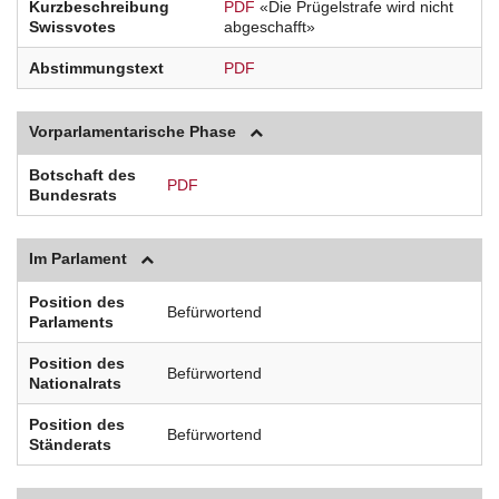
Kurzbeschreibung
PDF
«Die Prügelstrafe wird nicht
Swissvotes
abgeschafft»
Abstimmungstext
PDF
Vorparlamentarische Phase
Botschaft des
PDF
Bundesrats
Im Parlament
Position des
Befürwortend
Parlaments
Position des
Befürwortend
Nationalrats
Position des
Befürwortend
Ständerats