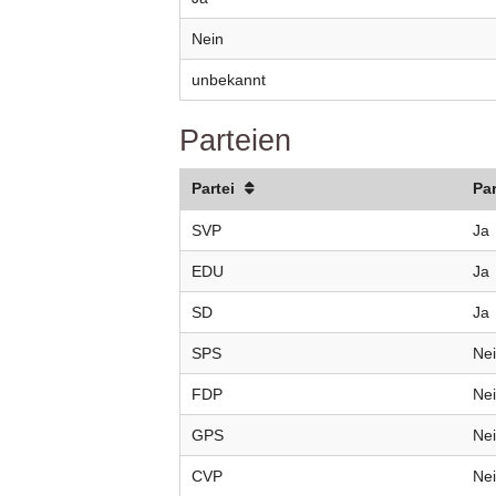
Nein
unbekannt
Parteien
Partei
Pa
SVP
Ja
EDU
Ja
SD
Ja
SPS
Ne
FDP
Ne
GPS
Ne
CVP
Ne