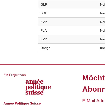
GLP
Ne
BDP
Ne
EVP
Ne
PdA
Ne
KVP
Ne
Übrige
un
Ein Projekt von
Möcht
Abonn
Année Politique Suisse