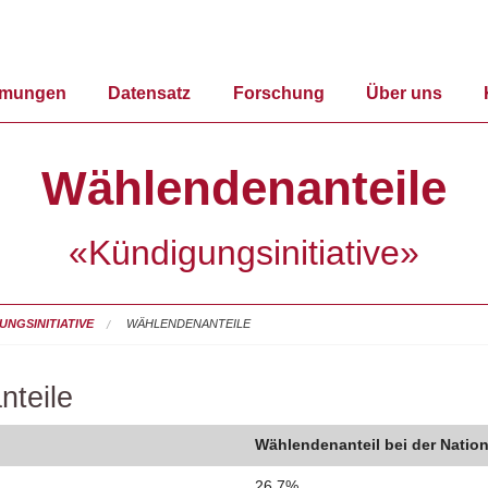
mmungen
Datensatz
Forschung
Über uns
Wählendenanteile
«Kündigungsinitiative»
NGSINITIATIVE
WÄHLENDENANTEILE
nteile
Wählendenanteil bei der Nation
26.7%