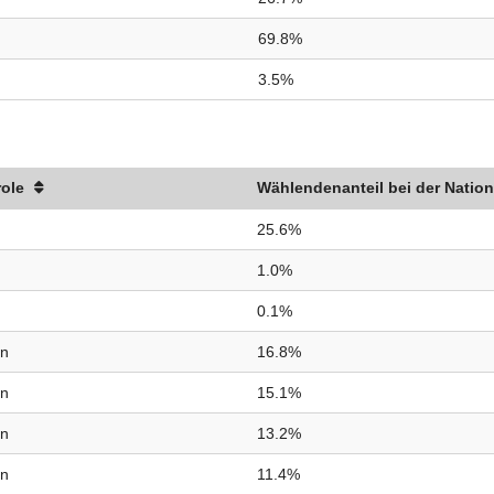
69.8%
3.5%
role
Wählendenanteil bei der Nation
25.6%
1.0%
0.1%
in
16.8%
in
15.1%
in
13.2%
in
11.4%