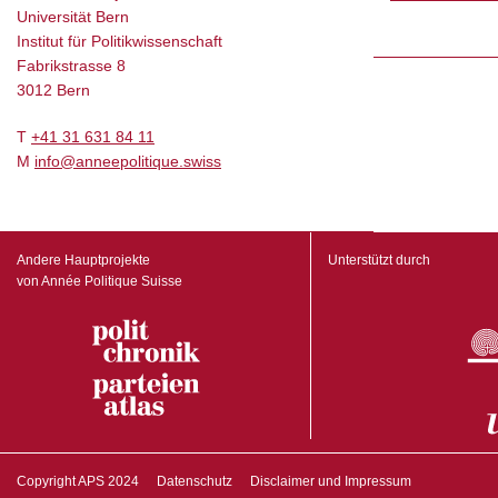
Universität Bern
Institut für Politikwissenschaft
Fabrikstrasse 8
3012 Bern
T
+41 31 631 84 11
M
info@anneepolitique.swiss
Andere Hauptprojekte
Unterstützt durch
von Année Politique Suisse
Copyright APS 2024
Datenschutz
Disclaimer und Impressum