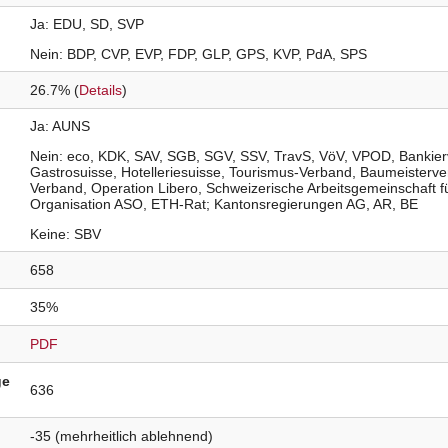
Ja
EDU
SD
SVP
Nein
BDP
CVP
EVP
FDP
GLP
GPS
KVP
PdA
SPS
26.7% (
Details
)
Ja
AUNS
Nein
eco
KDK
SAV
SGB
SGV
SSV
TravS
VöV
VPOD
Bankier
Gastrosuisse
Hotelleriesuisse
Tourismus-Verband
Baumeisterve
Verband
Operation Libero
Schweizerische Arbeitsgemeinschaft f
Organisation ASO
ETH-Rat; Kantonsregierungen AG
AR
BE
Keine
SBV
658
35%
PDF
ge
636
-35
(mehrheitlich ablehnend)