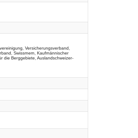
vereinigung
Versicherungsverband
rband
Swissmem
Kaufmännischer
ür die Berggebiete
Auslandschweizer-