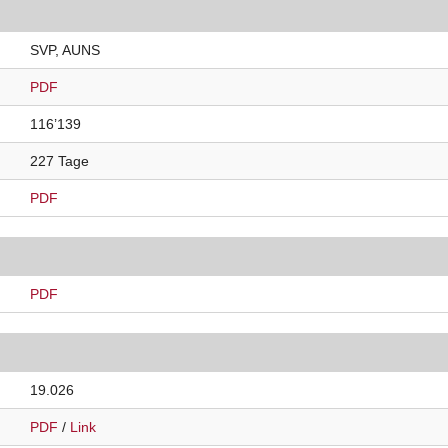
SVP, AUNS
PDF
116’139
227 Tage
PDF
PDF
19.026
PDF
/
Link