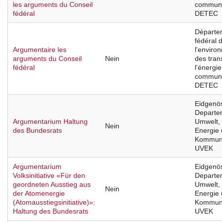
les arguments du Conseil
communi
fédéral
DETEC
Départe
fédéral 
Argumentaire les
l'enviro
arguments du Conseil
Nein
des tran
fédéral
l'énergie
communi
DETEC
Eidgenö
Departe
Argumentarium Haltung
Umwelt, 
Nein
des Bundesrats
Energie
Kommuni
UVEK
Argumentarium
Eidgenö
Volksinitiative «Für den
Departe
geordneten Ausstieg aus
Umwelt, 
Nein
der Atomenergie
Energie
(Atomausstiegsinitiative)»:
Kommuni
Haltung des Bundesrats
UVEK