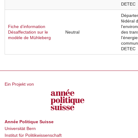
DETEC
Départe
fédéral 
Fiche d’information
l'enviro
Désaffectation sur le
Neutral
des tran
modèle de Mühleberg
l'énergie
communi
DETEC
Ein Projekt von
Année Politique Suisse
Universität Bern
Institut für Politikwissenschaft