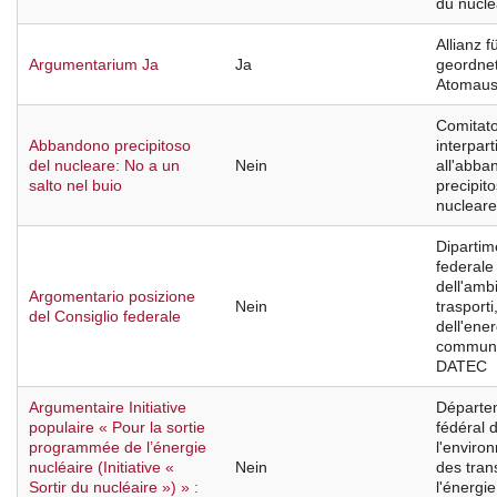
du nuclé
Allianz f
Argumentarium Ja
Ja
geordne
Atomaus
Comitat
Abbandono precipitoso
interpart
del nucleare: No a un
Nein
all'abba
salto nel buio
precipit
nucleare
Dipartim
federale
dell'amb
Argomentario posizione
Nein
trasporti
del Consiglio federale
dell'ener
communi
DATEC
Argumentaire Initiative
Départe
populaire « Pour la sortie
fédéral 
programmée de l’énergie
l'enviro
nucléaire (Initiative «
Nein
des tran
Sortir du nucléaire ») » :
l'énergie