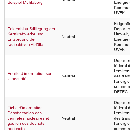
Beispiel Mühleberg
Energie
Kommuni
UVEK
Eidgenö
Faktenblatt Stilllegung der
Departe
Kernkraftwerke und
Umwelt, 
Neutral
Entsorgung der
Energie
radioaktiven Abfälle
Kommuni
UVEK
Départe
fédéral 
l'enviro
Feuille d’information sur
Neutral
des tran
la sécurité
l'énergie
communi
DETEC
Départe
Fiche d’information
fédéral 
Désaffectation des
l'enviro
centrales nucléaires et
Neutral
des tran
gestion des déchets
l'énergie
radioactifs
communi