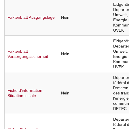
Eidgenö
Departe
Umwelt, 
Faktenblatt Ausgangslage
Nein
Energie
Kommuni
UVEK
Eidgenö
Departe
Faktenblatt
Umwelt, 
Nein
Versorgungssicherheit
Energie
Kommuni
UVEK
Départe
fédéral 
l'enviro
Fiche d’information :
Nein
des tran
Situation initiale
l'énergie
communi
DETEC
Départe
fédéral 