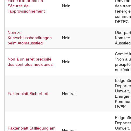
Fiche d’information
l'enviro
Sécurité de
Nein
des tran
l’approvisionnement
l'énergie
communi
DETEC
Nein zu
Überpart
Kurzschlusshandlungen
Nein
Komitee
beim Atomausstieg
Ausstiegs
Comité i
Non à un arrêt précipité
"Non à u
Nein
des centrales nucléaires
précipit
nucléair
Eidgenö
Departe
Umwelt, 
Faktenblatt Sicherheit
Neutral
Energie
Kommuni
UVEK
Eidgenö
Departe
Faktenblatt Stilllegung am
Umwelt, 
Neutral