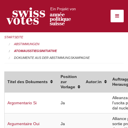
Ein Projekt von
STARTSEITE
ABSTIMMUNGEN
ATOMAUSSTIEGSINITIATIVE
DOKUMENTE AUS DER ABSTIMMUNGSKAMPAGNE
Position
Auftragg
Titel des Dokuments
zur
Autor:in
Herausg
Vorlage
Alleanza
Argomentario Si
Ja
l'uscita 
dal nucl
Alliance 
Argumentaire Oui
Ja
sortie 