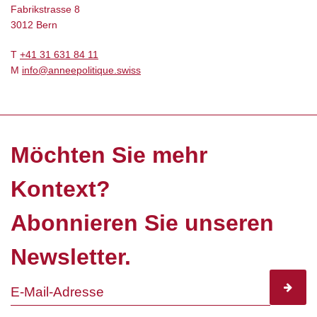
Fabrikstrasse 8
3012 Bern
T
+41 31 631 84 11
M
info@anneepolitique.swiss
Möchten Sie mehr
Kontext?
Abonnieren Sie unseren
Newsletter.
subscr