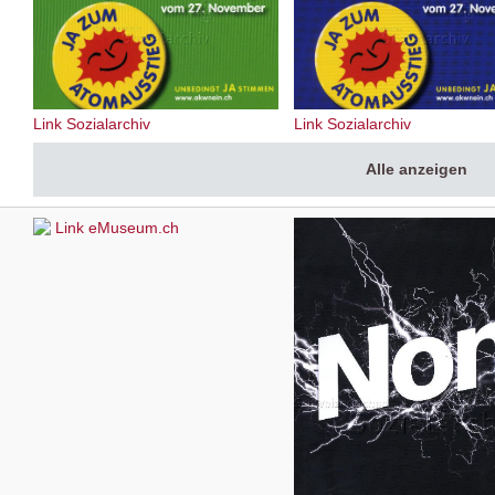
Link Sozialarchiv
Link Sozialarchiv
Alle anzeigen
Link eMuseum.ch