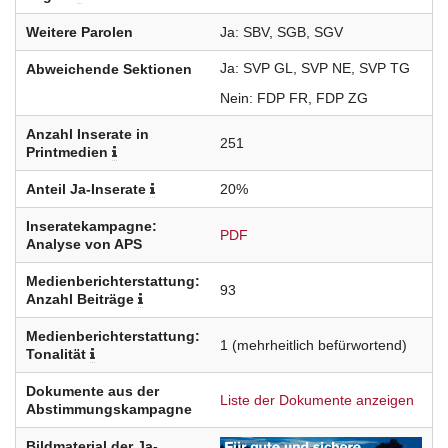
Weitere Parolen
Ja
SBV
SGB
SGV
Ja
SVP
GL
SVP
NE
SVP
TG
Abweichende Sektionen
Nein
FDP
FR
FDP
ZG
Anzahl Inserate in
251
Printmedien
Anteil Ja-Inserate
20%
Inseratekampagne:
PDF
Analyse von APS
Medienberichterstattung:
93
Anzahl Beiträge
Medienberichterstattung:
1
(mehrheitlich befürwortend)
Tonalität
Dokumente aus der
Liste der Dokumente anzeigen
Abstimmungskampagne
Bildmaterial der Ja-