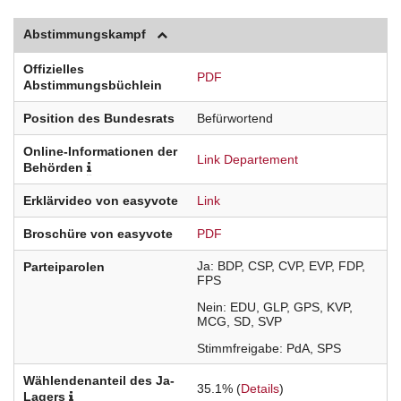
Abstimmungskampf
Offizielles
PDF
Abstimmungsbüchlein
Position des Bundesrats
Befürwortend
Online-Informationen der
Link Departement
Behörden
Erklärvideo von easyvote
Link
Broschüre von easyvote
PDF
Ja
BDP
CSP
CVP
EVP
FDP
Parteiparolen
FPS
Nein
EDU
GLP
GPS
KVP
MCG
SD
SVP
Stimmfreigabe
PdA
SPS
Wählendenanteil des Ja-
35.1% (
Details
)
Lagers