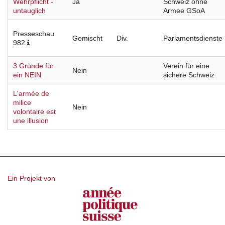
Wehrpflicht -
Ja
Schweiz ohne
untauglich
Armee GSoA
Presseschau
Gemischt
Div.
Parlamentsdienste
982
3 Gründe für
Verein für eine
Nein
ein NEIN
sichere Schweiz
L'armée de
milice
Nein
volontaire est
une illusion
Ein Projekt von