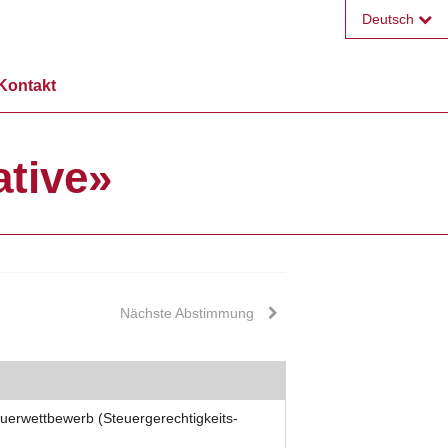
Deutsch
Français
Kontakt
English
ative»
Nächste Abstimmung
euerwettbewerb (Steuergerechtigkeits-