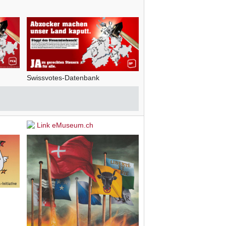
Swissvotes-Datenbank
Link eMuseum.ch