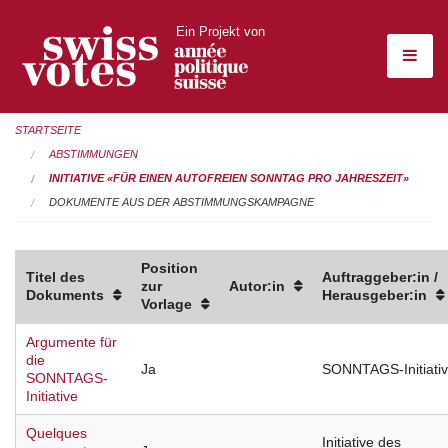
Ein Projekt von
STARTSEITE
ABSTIMMUNGEN
INITIATIVE «FÜR EINEN AUTOFREIEN SONNTAG PRO JAHRESZEIT»
DOKUMENTE AUS DER ABSTIMMUNGSKAMPAGNE
Position
Titel des
Auftraggeber:in /
zur
Autor:in
Dokuments
Herausgeber:in
Vorlage
Argumente für
die
Ja
SONNTAGS-Initiati
SONNTAGS-
Initiative
Quelques
Initiative des