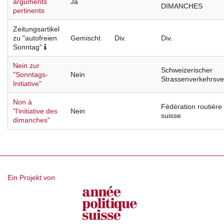
arguments
Ja
DIMANCHES
pertinents
Zeitungsartikel
zu "autofreien
Gemischt
Div.
Div.
Sonntag"
Nein zur
Schweizerischer
"Sonntags-
Nein
Strassenverkehrsv
Initiative"
Non à
Fédération routière
"l'initiative des
Nein
suisse
dimanches"
Ein Projekt von