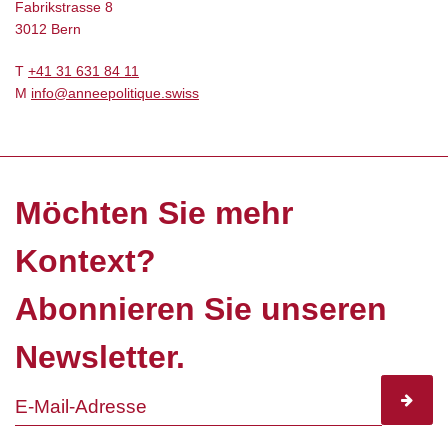
Fabrikstrasse 8
3012 Bern
T
+41 31 631 84 11
M
info@anneepolitique.swiss
Möchten Sie mehr
Kontext?
Abonnieren Sie unseren
Newsletter.
subscr