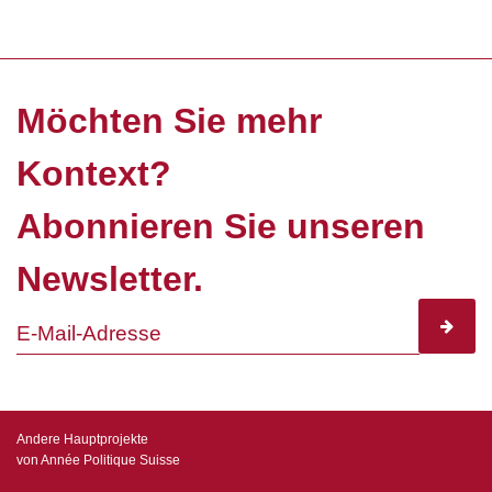
Möchten Sie mehr
Kontext?
Abonnieren Sie unseren
Newsletter.
subscr
Andere Hauptprojekte
von Année Politique Suisse