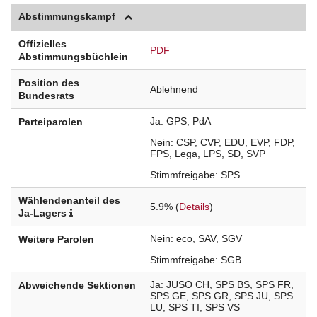
Abstimmungskampf
Offizielles
PDF
Abstimmungsbüchlein
Position des
Ablehnend
Bundesrats
Ja
GPS
PdA
Parteiparolen
Nein
CSP
CVP
EDU
EVP
FDP
FPS
Lega
LPS
SD
SVP
Stimmfreigabe
SPS
Wählendenanteil des
5.9% (
Details
)
Ja-Lagers
Nein
eco
SAV
SGV
Weitere Parolen
Stimmfreigabe
SGB
Ja
JUSO
CH
SPS
BS
SPS
FR
Abweichende Sektionen
SPS
GE
SPS
GR
SPS
JU
SPS
LU
SPS
TI
SPS
VS