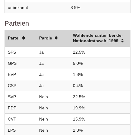
unbekannt
3.9%
Parteien
Wählendenanteil bei der
Partei
Parole
Nationalratswahl 1999
SPS
Ja
22.5%
GPS
Ja
5.0%
EVP
Ja
1.8%
CSP
Ja
0.4%
SVP
Nein
22.5%
FDP
Nein
19.9%
CVP
Nein
15.9%
LPS
Nein
2.3%