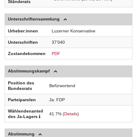
Ständerats
Unterschriftensammlung
Urheber:innen
Luzerner Konservative
Unterschriften
37’040
Zustandekommen
PDF
Abstimmungskampf
Position des
Befürwortend
Bundesrats
Parteiparolen
Ja
FDP
Wählendenanteil
41.7% (
Details
)
des Ja-Lagers
Abstimmung