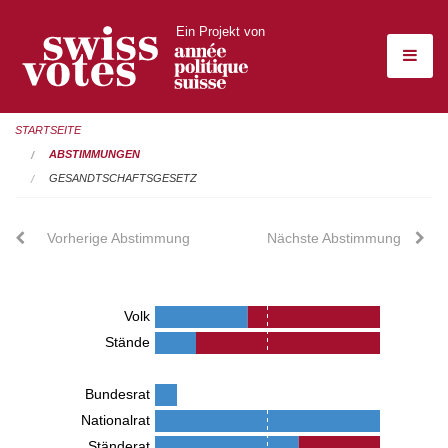
Ein Projekt von
STARTSEITE
ABSTIMMUNGEN
GESANDTSCHAFTSGESETZ
Vorherige Abstimmung
Nächste Abstimmung
Volk
Stände
Bundesrat
Nationalrat
Ständerat