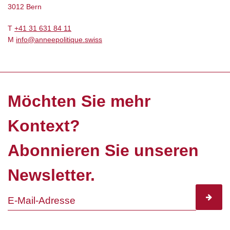
3012 Bern
T
+41 31 631 84 11
M
info@anneepolitique.swiss
Möchten Sie mehr
Kontext?
Abonnieren Sie unseren
Newsletter.
subscr