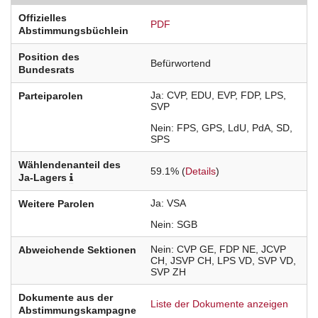
Offizielles
PDF
Abstimmungsbüchlein
Position des
Befürwortend
Bundesrats
Ja
CVP
EDU
EVP
FDP
LPS
Parteiparolen
SVP
Nein
FPS
GPS
LdU
PdA
SD
SPS
Wählendenanteil des
59.1% (
Details
)
Ja-Lagers
Ja
VSA
Weitere Parolen
Nein
SGB
Nein
CVP
GE
FDP
NE
JCVP
Abweichende Sektionen
CH
JSVP
CH
LPS
VD
SVP
VD
SVP
ZH
Dokumente aus der
Liste der Dokumente anzeigen
Abstimmungskampagne