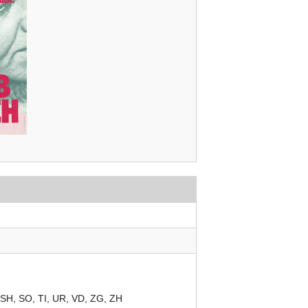
SH
SO
TI
UR
VD
ZG
ZH