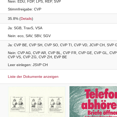
Nein
EDU
FDP
LPS
REP
SVP
Stimmfreigabe
CVP
35.8% (
Details
)
Ja
SGB
TravS
VSA
Nein
eco
SAV
SBV
SGV
Ja
CVP
BE
CVP
SH
CVP
SO
CVP
TI
CVP
VD
JCVP
CH
SVP
Nein
CVP
AG
CVP
AR
CVP
BL
CVP
FR
CVP
GE
CVP
GL
CVP
CVP
VS
CVP
ZG
CVP
ZH
EVP
BE
Leer einlegen
JSVP
CH
Liste der Dokumente anzeigen