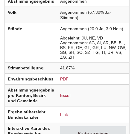
Abstimmungsergebnis
Angenommen
Volk
Angenommen (67.30% Ja-
Stimmen)
Stände
Angenommen (20.0 Ja, 3.0 Nein)
Abgelehnt
JU
NE
VD
Angenommen
AG
AI
AR
BE
BL
BS
FR
GE
GL
GR
LU
NW
OW
SG
SH
SO
SZ
TG
TI
UR
VS
ZG
ZH
Stimmbeteiligung
41.87%
Erwahrungsbeschluss
PDF
Abstimmungsergebnis
pro Kanton, Bezirk
Excel
und Gemeinde
Ergebnisübersicht
Link
Bundeskanzlei
Interaktive Karte des
Karte anzeigen
Bundesamts für