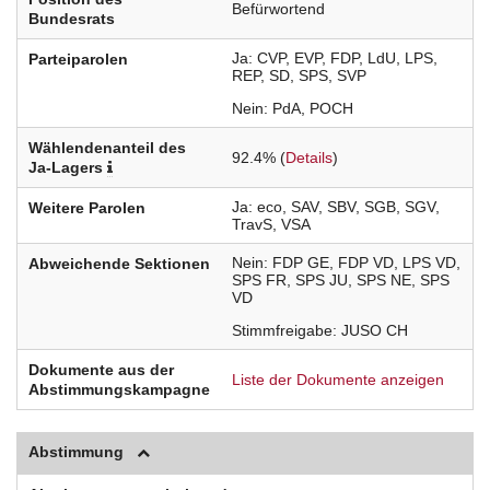
Befürwortend
Bundesrats
Ja
CVP
EVP
FDP
LdU
LPS
Parteiparolen
REP
SD
SPS
SVP
Nein
PdA
POCH
Wählendenanteil des
92.4% (
Details
)
Ja-Lagers
Ja
eco
SAV
SBV
SGB
SGV
Weitere Parolen
TravS
VSA
Nein
FDP
GE
FDP
VD
LPS
VD
Abweichende Sektionen
SPS
FR
SPS
JU
SPS
NE
SPS
VD
Stimmfreigabe
JUSO
CH
Dokumente aus der
Liste der Dokumente anzeigen
Abstimmungskampagne
Abstimmung