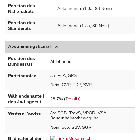
Position des
Ablehnend (51 Ja, 98 Nein)
Nationalrats
Position des
Ablehnend (1 Ja, 30 Nein)
Ständerats
Abstimmungskampf
Position des
Ablehnend
Bundesrats
Ja
PdA
SPS
Parteiparolen
Nein
CVP
FDP
SVP
Wählendenanteil
28.7% (
Details
)
des Ja-Lagers
Ja
SGB
TravS
VPOD
VSA
Weitere Parolen
Bauernheimatbewegung
Nein
eco
SBV
SGV
Bildmaterial der
Link eMuseum.ch