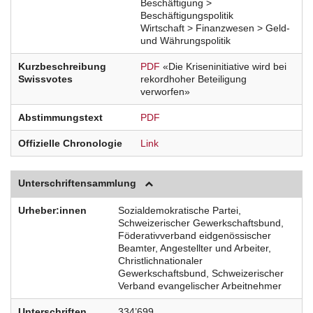
Beschäftigung >
Beschäftigungspolitik
Wirtschaft > Finanzwesen > Geld-
und Währungspolitik
Kurzbeschreibung
PDF
«Die Kriseninitiative wird bei
Swissvotes
rekordhoher Beteiligung
verworfen»
Abstimmungstext
PDF
Offizielle Chronologie
Link
Unterschriftensammlung
Urheber:innen
Sozialdemokratische Partei,
Schweizerischer Gewerkschaftsbund,
Föderativverband eidgenössischer
Beamter, Angestellter und Arbeiter,
Christlichnationaler
Gewerkschaftsbund, Schweizerischer
Verband evangelischer Arbeitnehmer
Unterschriften
334’699