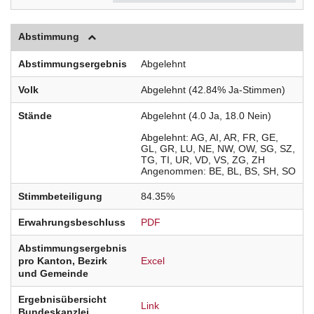
Abstimmung
Abstimmungsergebnis
Abgelehnt
Volk
Abgelehnt (42.84% Ja-Stimmen)
Stände
Abgelehnt (4.0 Ja, 18.0 Nein)
Abgelehnt
AG
AI
AR
FR
GE
GL
GR
LU
NE
NW
OW
SG
SZ
TG
TI
UR
VD
VS
ZG
ZH
Angenommen
BE
BL
BS
SH
SO
Stimmbeteiligung
84.35%
Erwahrungsbeschluss
PDF
Abstimmungsergebnis
pro Kanton, Bezirk
Excel
und Gemeinde
Ergebnisübersicht
Link
Bundeskanzlei