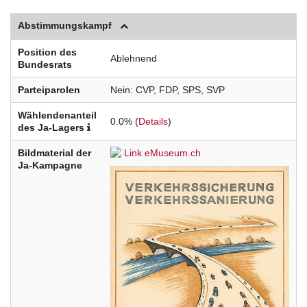
Abstimmungskampf
Position des
Ablehnend
Bundesrats
Parteiparolen
Nein
CVP
FDP
SPS
SVP
Wählendenanteil
0.0% (
Details
)
des Ja-Lagers
Bildmaterial der
Link eMuseum.ch
Ja-Kampagne