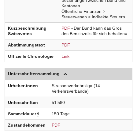
Beziehungen zwischen Bund und
Kantonen
Öffentliche Finanzen >
Steuerwesen > Indirekte Steuern
Kurzbeschreibung
PDF
«Der Bund kann das Gros
Swissvotes
des Benzinzolls für sich behalten»
Abstimmungstext
PDF
Offizielle Chronologie
Link
Unterschriftensammlung
Urheber:innen
Strassenverkehrsliga (14
Verkehrsverbände)
Unterschriften
51’580
Sammeldauer
150 Tage
Zustandekommen
PDF