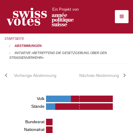
Ein Projekt von
STARTSEITE
ABSTIMMUNGEN
INITIATIVE «BETREFFEND DIE GESETZGEBUNG ÜBER DEN
STRASSENVERKEHR»
Vorherige Abstimmung
Nächste Abstimmung
Volk
Stände
Bundesrat
Nationalrat