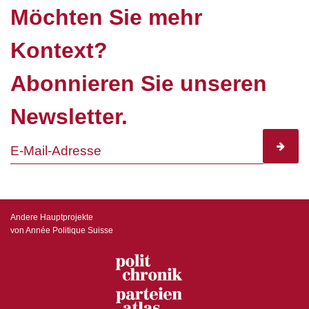
Möchten Sie mehr
Kontext?
Abonnieren Sie unseren
Newsletter.
subscr
Andere Hauptprojekte
von Année Politique Suisse