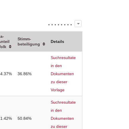
a-
Stimm­
nteil
Details
beteiligung
Volk
Suchresultate
in den
64.37%
36.86%
Dokumenten
zu dieser
Vorlage
Suchresultate
in den
31.42%
50.84%
Dokumenten
zu dieser