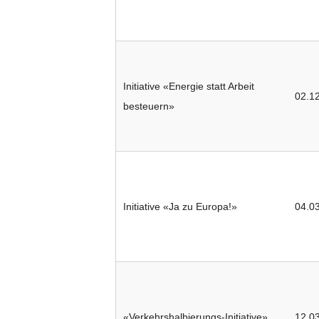
Initiative «Energie statt Arbeit
02.1
besteuern»
Initiative «Ja zu Europa!»
04.0
«Verkehrshalbierungs-Initiative»
12.0