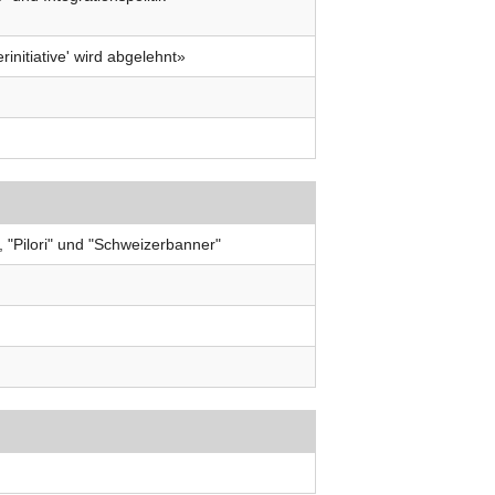
nitiative' wird abgelehnt»
 "Pilori" und "Schweizerbanner"