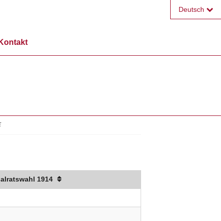
Deutsch
Français
Kontakt
English
E
alratswahl 1914