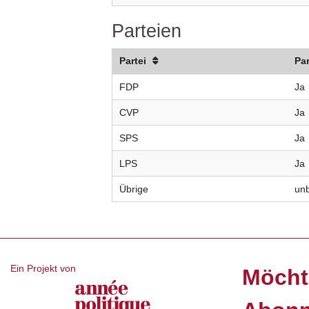
Parteien
Partei
Pa
FDP
Ja
CVP
Ja
SPS
Ja
LPS
Ja
Übrige
un
Ein Projekt von
Möcht