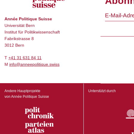
Abonn
Année Politique Suisse
Universität Bern
Institut für Politikwissenschaft
Fabrikstrasse 8
3012 Bern
T
+41 31 631 84 11
M
info@anneepolitique.swiss
Andere Hauptprojekte
Unterstützt durch
von Année Politique Suisse