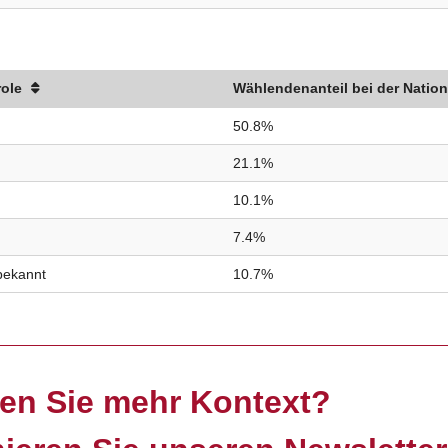
role
Wählendenanteil bei der Nation
50.8%
21.1%
10.1%
7.4%
bekannt
10.7%
en Sie mehr Kontext?