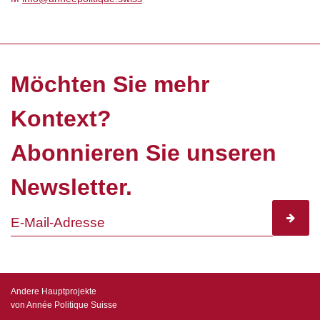
Möchten Sie mehr
Kontext?
Abonnieren Sie unseren
Newsletter.
subscr
Andere Hauptprojekte
von Année Politique Suisse