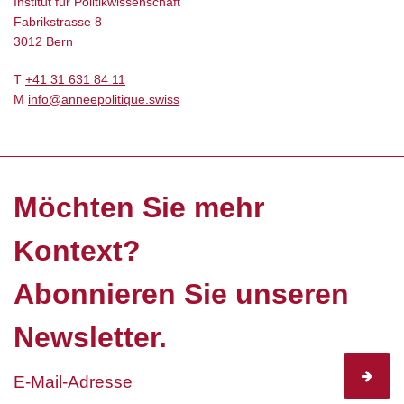
Institut für Politikwissenschaft
Fabrikstrasse 8
3012 Bern
T
+41 31 631 84 11
M
info@anneepolitique.swiss
Möchten Sie mehr
Kontext?
Abonnieren Sie unseren
Newsletter.
subscr