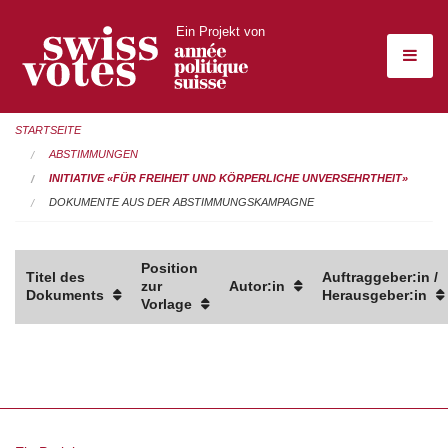
Ein Projekt von
STARTSEITE
ABSTIMMUNGEN
INITIATIVE «FÜR FREIHEIT UND KÖRPERLICHE UNVERSEHRTHEIT»
DOKUMENTE AUS DER ABSTIMMUNGSKAMPAGNE
Position
Titel des
Auftraggeber:in /
zur
Autor:in
Dokuments
Herausgeber:in
Vorlage