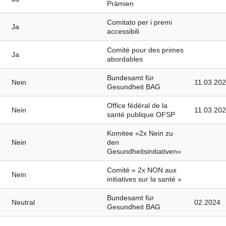
Prämien
Comitato per i premi
Ja
accessibili
Comité pour des primes
Ja
abordables
Bundesamt für
Nein
11.03.20
Gesundheit BAG
Office fédéral de la
Nein
11.03.20
santé publique OFSP
Komitee «2x Nein zu
Nein
den
Gesundheitsinitiativen»
Comité « 2x NON aux
Nein
initiatives sur la santé »
Bundesamt für
Neutral
02.2024
Gesundheit BAG