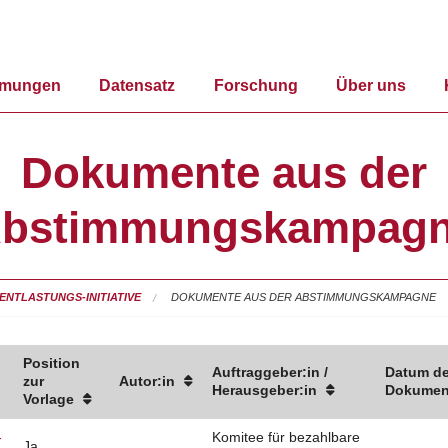
mmungen
Datensatz
Forschung
Über uns
Dokumente aus der
bstimmungskampag
ENTLASTUNGS-INITIATIVE
DOKUMENTE AUS DER ABSTIMMUNGSKAMPAGNE
Position
Auftraggeber:in /
Datum d
zur
Autor:in
Herausgeber:in
Dokumen
Vorlage
-
Komitee für bezahlbare
Ja