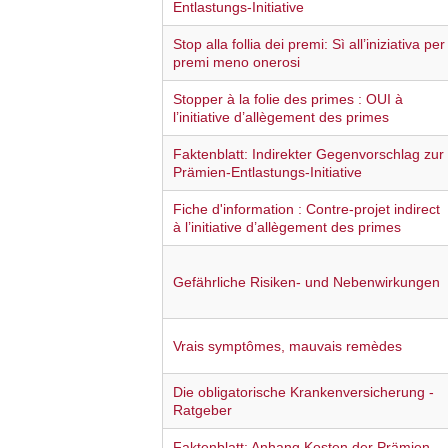
Entlastungs-Initiative
Stop alla follia dei premi: Sì all’iniziativa per
premi meno onerosi
Stopper à la folie des primes : OUI à
l’initiative d’allègement des primes
Faktenblatt: Indirekter Gegenvorschlag zur
Prämien-Entlastungs-Initiative
Fiche d'information : Contre-projet indirect
à l’initiative d’allègement des primes
Gefährliche Risiken- und Nebenwirkungen
Vrais symptômes, mauvais remèdes
Die obligatorische Krankenversicherung -
Ratgeber
Faktenblatt: Anhang Kosten der Prämien-