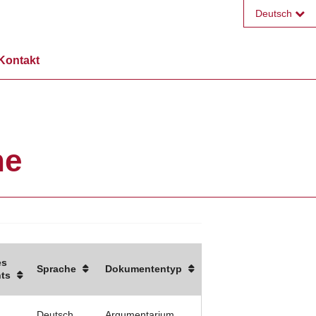
Deutsch
Français
Kontakt
English
ne
es
Sprache
Dokumententyp
ts
Deutsch
Argumentarium