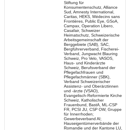
Stiftung für
Konsumentenschutz
Alliance
Sud
Amnesty International
Caritas
HEKS
Médecins sans
Frontières
Public Eye
GSoA
Campax
Operation Libero
Casafair
Schweizer
Heimatschutz
Schweizerische
Arbeitsgemeinschaft der
Berggebiete (SAB)
SAC
Bergführerverband
Fischerei-
Verband
Jungwacht Blauring
Schweiz
Pro Velo
VASOS
Haus- und Kinderärzte
Schweiz
Berufsverband der
Pflegefachfrauen und
Pflegefachmänner (SBK)
Verband Schweizerischer
Assistenz- und Oberärztinnen
und -ärzte (VSAO)
Evangelisch-Reformierte Kirche
Schweiz
Katholischer
Frauenbund
BastA
ML-CSP
FR
PCSI JU
CSP OW
Gruppe
für Innerrhoden;
Gewerbeverband AI;
Hauseigentümerverbände der
Romandie und der Kantone LU