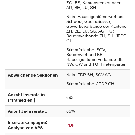
ZG
BS; Kantonsregierungen
AR
BE
LU
SH
Nein
Hauseigentümerverband
Schweiz
GastroSuisse;
Gewerbeverbände der Kantone
ZH
BE
LU
SG
AG
TG;
Bauernverbände ZH
SH; JFDP
GL
Stimmfreigabe
SGV
Bauernverband BE;
Hauseigentümerverbände BE
NW
OW und TG; Piratenpartei
Nein
FDP
SH
SGV
AG
Abweichende Sektionen
Stimmfreigabe
JFDP
CH
Anzahl Inserate in
693
Printmedien
Anteil Ja-Inserate
65%
Inseratekampagne:
PDF
Analyse von APS