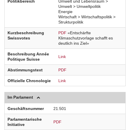
Politikbereich
Umwelt und Lebensraum >
Umwelt > Umweltpolitik
Energie
Wirtschaft > Wirtschaftspolitik >
Strukturpolitik
Kurzbeschreibung
PDF
«Entschärfte
Swissvotes
Klimaschutzvorlage schafft es
deutlich ins Ziel»
Beschreibung Année
Link
Politique Suisse
Abstimmungstext
PDF
Offizielle Chronologie
Link
Im Parlament
Geschäftsnummer
21.501
Parlamentarische
PDF
Initiative