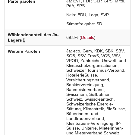
Ja
EVP
FDP
GLP
GPS
Mitte
Parteiparolen
PdA
SPS
Nein
EDU
Lega
SVP
Stimmfreigabe
SD
Wählendenanteil des Ja-
69.8% (
Details
)
Lagers
Ja
eco
Gem
KDK
SBK
SBV
Weitere Parolen
SGB
SSV
TravS
VCS
VöV
VPOD
Zahlreiche Umwelt- und
Klimaschutzorganisationen
Schweizer Tourismus-Verband
HotellerieSuisse
Versicherungsverband
Bankiervereinigung
Baumeisterverband
Swissmem
Seilbahnen
Schweiz
Swisscleantech
Schweizerische Energie-
Stiftung
Klimastreik
BioSuisse
Bäuerinnen- und
Landfrauenverband
Kleinbauern-Vereinigung
IP-
Suisse
Uniterre
Mieterinnen-
und Mieterverband Schweiz