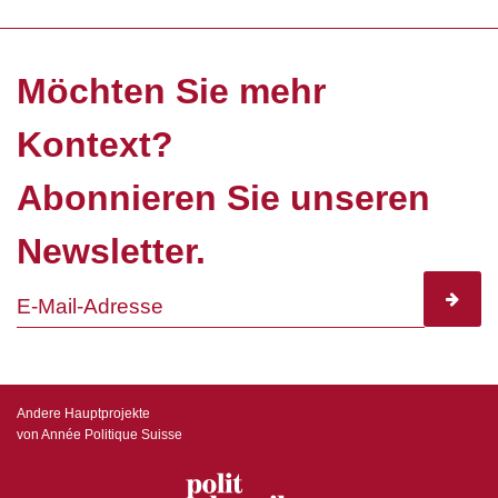
Möchten Sie mehr
Kontext?
Abonnieren Sie unseren
Newsletter.
subscr
Andere Hauptprojekte
von Année Politique Suisse