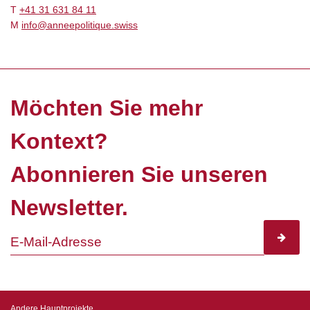
T
+41 31 631 84 11
M
info@anneepolitique.swiss
Möchten Sie mehr
Kontext?
Abonnieren Sie unseren
Newsletter.
subscr
Andere Hauptprojekte